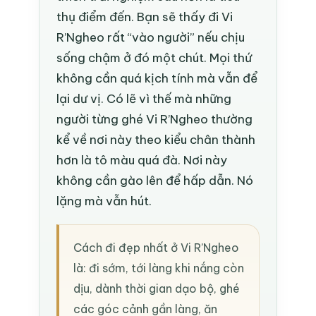
thụ điểm đến. Bạn sẽ thấy đi Vi
R’Ngheo rất “vào người” nếu chịu
sống chậm ở đó một chút. Mọi thứ
không cần quá kịch tính mà vẫn để
lại dư vị. Có lẽ vì thế mà những
người từng ghé Vi R’Ngheo thường
kể về nơi này theo kiểu chân thành
hơn là tô màu quá đà. Nơi này
không cần gào lên để hấp dẫn. Nó
lặng mà vẫn hút.
Cách đi đẹp nhất ở Vi R’Ngheo
là: đi sớm, tới làng khi nắng còn
dịu, dành thời gian dạo bộ, ghé
các góc cảnh gần làng, ăn