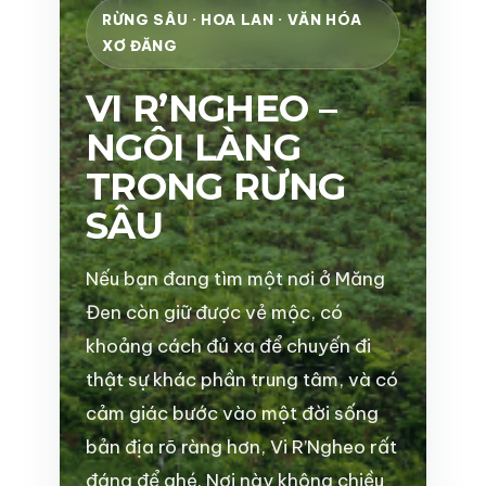
RỪNG SÂU · HOA LAN · VĂN HÓA
XƠ ĐĂNG
VI R’NGHEO –
NGÔI LÀNG
TRONG RỪNG
SÂU
Nếu bạn đang tìm một nơi ở Măng
Đen còn giữ được vẻ mộc, có
khoảng cách đủ xa để chuyến đi
thật sự khác phần trung tâm, và có
cảm giác bước vào một đời sống
bản địa rõ ràng hơn, Vi R’Ngheo rất
đáng để ghé. Nơi này không chiều