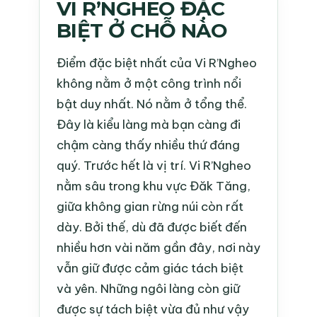
VI R’NGHEO ĐẶC
BIỆT Ở CHỖ NÀO
Điểm đặc biệt nhất của Vi R’Ngheo
không nằm ở một công trình nổi
bật duy nhất. Nó nằm ở tổng thể.
Đây là kiểu làng mà bạn càng đi
chậm càng thấy nhiều thứ đáng
quý. Trước hết là vị trí. Vi R’Ngheo
nằm sâu trong khu vực Đăk Tăng,
giữa không gian rừng núi còn rất
dày. Bởi thế, dù đã được biết đến
nhiều hơn vài năm gần đây, nơi này
vẫn giữ được cảm giác tách biệt
và yên. Những ngôi làng còn giữ
được sự tách biệt vừa đủ như vậy