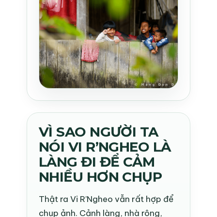
VÌ SAO NGƯỜI TA
NÓI VI R’NGHEO LÀ
LÀNG ĐI ĐỂ CẢM
NHIỀU HƠN CHỤP
Thật ra Vi R’Ngheo vẫn rất hợp để
chụp ảnh. Cảnh làng, nhà rông,